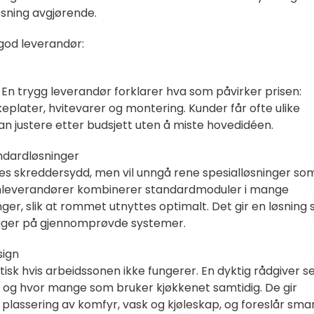
øsning avgjørende.
god leverandør:
 En trygg leverandør forklarer hva som påvirker prisen:
eplater, hvitevarer og montering. Kunder får ofte ulike
kan justere etter budsjett uten å miste hovedidéen.
ndardløsninger
es skreddersydd, men vil unngå rene spesialløsninger so
enleverandører kombinerer standardmoduler i mange
nger, slik at rommet utnyttes optimalt. Det gir en løsning
gger på gjennomprøvde systemer.
sign
tisk hvis arbeidssonen ikke fungerer. En dyktig rådgiver s
er og hvor mange som bruker kjøkkenet samtidig. De gir
 plassering av komfyr, vask og kjøleskap, og foreslår sma