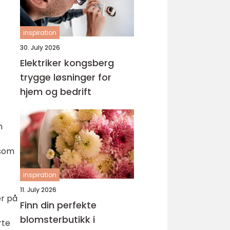
inspiration
30. July 2026
Elektriker kongsberg
trygge løsninger for
hjem og bedrift
m
 som
inspiration
11. July 2026
er på
Finn din perfekte
blomsterbutikk i
rte