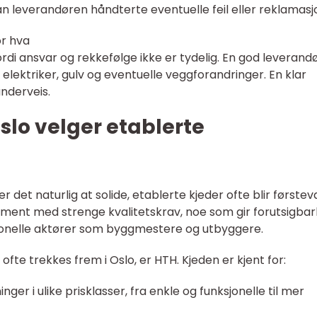
n leverandøren håndterte eventuelle feil eller reklamasj
or hva
di ansvar og rekkefølge ikke er tydelig. En god leverand
, elektriker, gulv og eventuelle veggforandringer. En klar
nderveis.
slo velger etablerte
det naturlig at solide, etablerte kjeder ofte blir førstev
ment med strenge kvalitetskrav, noe som gir forutsigba
jonelle aktører som byggmestere og utbyggere.
te trekkes frem i Oslo, er HTH. Kjeden er kjent for:
er i ulike prisklasser, fra enkle og funksjonelle til mer