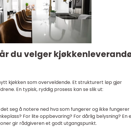
når du velger kjøkkenleverandø
tt kjøkken som overveldende. Et strukturert løp gjør
ene. En typisk, ryddig prosess kan se slik ut:
det seg å notere ned hva som fungerer og ikke fungere
enkeplass? For lite oppbevaring? For dårlig belysning? En 
joner gir rådgiveren et godt utgangspunkt.