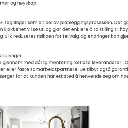
temer og høyskap.
 3D-tegninger som en del av planleggingsprosessen. Det gi
kjøkkenet vil se ut, og gjør det enklere å ta stilling til hø
. Slik reduseres risikoen for feilvalg, og endringer kan gjø
sordninger
le gjennom med dårlig montering. Seriøse leverandører i O
er eller faste samarbeidspartnere. De tilbyr også garant
 sørger for at kunden har ett sted å henvende seg om no