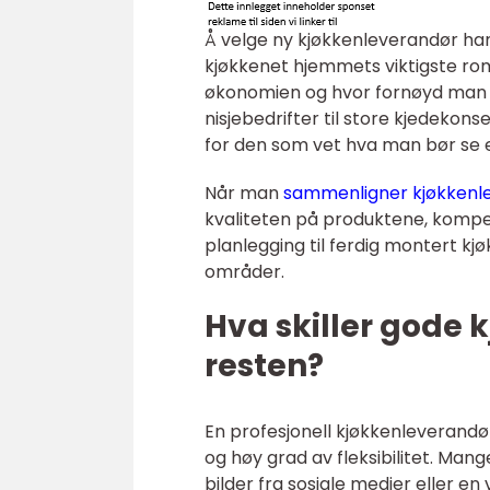
Å velge ny kjøkkenleverandør ha
kjøkkenet hjemmets viktigste ro
økonomien og hvor fornøyd man bli
nisjebedrifter til store kjedekon
for den som vet hva man bør se e
Når man
sammenligner kjøkkenle
kvaliteten på produktene, kompe
planlegging til ferdig montert kj
områder.
Hva skiller gode 
resten?
En profesjonell kjøkkenleverandør
og høy grad av fleksibilitet. Man
bilder fra sosiale medier eller en 