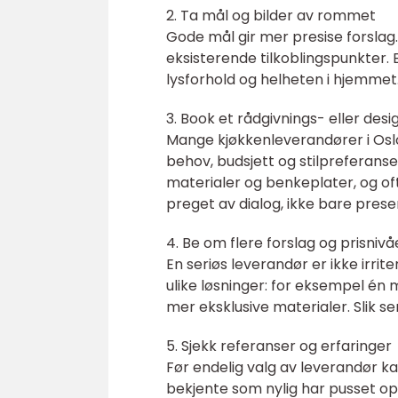
2. Ta mål og bilder av rommet
Gode mål gir mer presise forsla
eksisterende tilkoblingspunkter. 
lysforhold og helheten i hjemmet
3. Book et rådgivnings- eller des
Mange kjøkkenleverandører i Osl
behov, budsjett og stilpreferans
materialer og benkeplater, og oft
preget av dialog, ikke bare prese
4. Be om flere forslag og prisnivå
En seriøs leverandør er ikke irrite
ulike løsninger: for eksempel én
mer eksklusive materialer. Slik s
5. Sjekk referanser og erfaringer
Før endelig valg av leverandør 
bekjente som nylig har pusset op