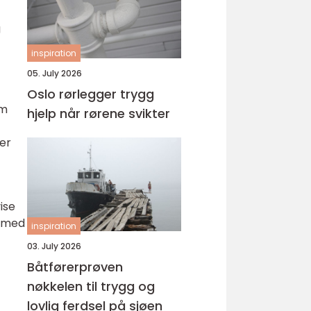
g
inspiration
05. July 2026
Oslo rørlegger trygg
om
hjelp når rørene svikter
 er
ise
n med
inspiration
03. July 2026
Båtførerprøven
nøkkelen til trygg og
lovlig ferdsel på sjøen