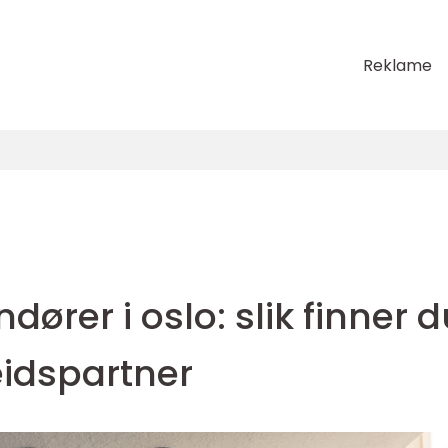
Reklame
ører i oslo: slik finner d
eidspartner