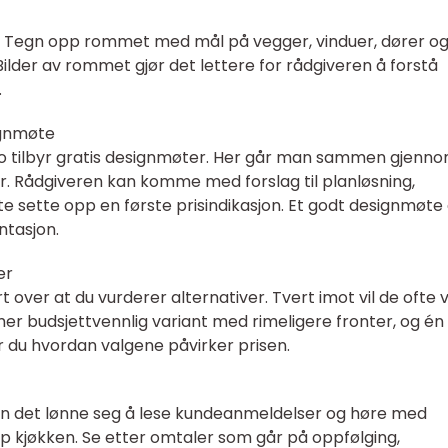
g. Tegn opp rommet med mål på vegger, vinduer, dører o
Bilder av rommet gjør det lettere for rådgiveren å forstå
.
ignmøte
o tilbyr gratis designmøter. Her går man sammen gjenn
er. Rådgiveren kan komme med forslag til planløsning,
e sette opp en første prisindikasjon. Et godt designmøte
ntasjon.
er
rt over at du vurderer alternativer. Tvert imot vil de ofte v
 mer budsjettvennlig variant med rimeligere fronter, og é
er du hvordan valgene påvirker prisen.
kan det lønne seg å lese kundeanmeldelser og høre med
p kjøkken. Se etter omtaler som går på oppfølging,