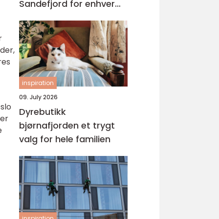
Sandefjord for enhver
anledning og livets små
øyeblikk
r
yder,
res
inspiration
09. July 2026
slo
Dyrebutikk
ier
bjørnafjorden et trygt
e
valg for hele familien
inspiration