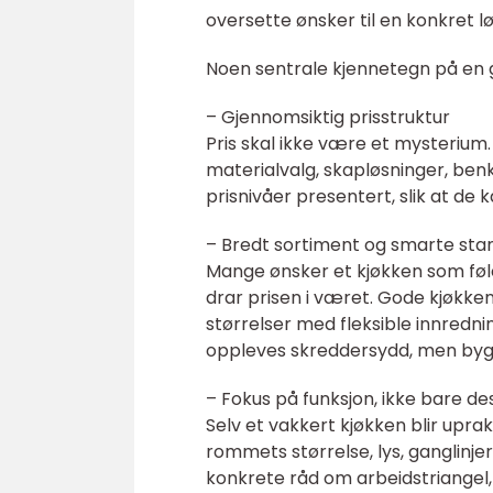
oversette ønsker til en konkret l
Noen sentrale kjennetegn på en 
– Gjennomsiktig prisstruktur
Pris skal ikke være et mysterium.
materialvalg, skapløsninger, benk
prisnivåer presentert, slik at de 
– Bredt sortiment og smarte sta
Mange ønsker et kjøkken som føl
drar prisen i været. Gode kjøkk
størrelser med fleksible innredni
oppleves skreddersydd, men by
– Fokus på funksjon, ikke bare de
Selv et vakkert kjøkken blir uprak
rommets størrelse, lys, ganglinj
konkrete råd om arbeidstriangel,