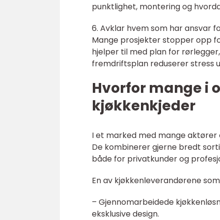
punktlighet, montering og hvorda
6. Avklar hvem som har ansvar f
Mange prosjekter stopper opp for
hjelper til med plan for rørlegger
fremdriftsplan reduserer stress u
Hvorfor mange i o
kjøkkenkjeder
I et marked med mange aktører er 
De kombinerer gjerne bredt sorti
både for privatkunder og profes
En av kjøkkenleverandørene som of
– Gjennomarbeidede kjøkkenløsning
eksklusive design.