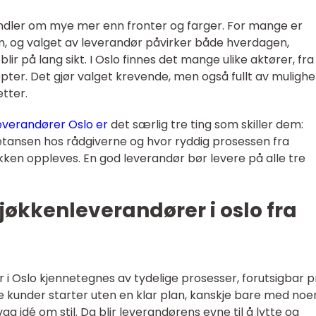
ndler om mye mer enn fronter og farger. For mange er
m, og valget av leverandør påvirker både hverdagen,
r på lang sikt. I Oslo finnes det mange ulike aktører, fr
septer. Det gjør valget krevende, men også fullt av mulighe
tter.
verandører Oslo er
det særlig tre ting som skiller dem:
tansen hos rådgiverne og hvor ryddig prosessen fra
økken oppleves. En god leverandør bør levere på alle tre
kjøkkenleverandører i oslo fra
 i Oslo kjennetegnes av tydelige prosesser, forutsigbar p
ge kunder starter uten en klar plan, kanskje bare med noe
vag idé om stil. Da blir leverandørens evne til å lytte og