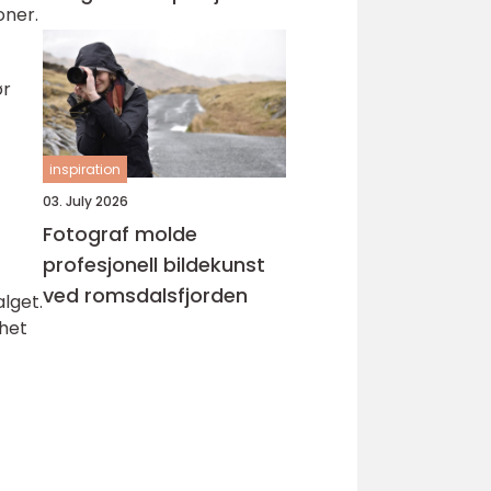
oner.
ør
inspiration
03. July 2026
Fotograf molde
profesjonell bildekunst
ved romsdalsfjorden
alget.
rhet