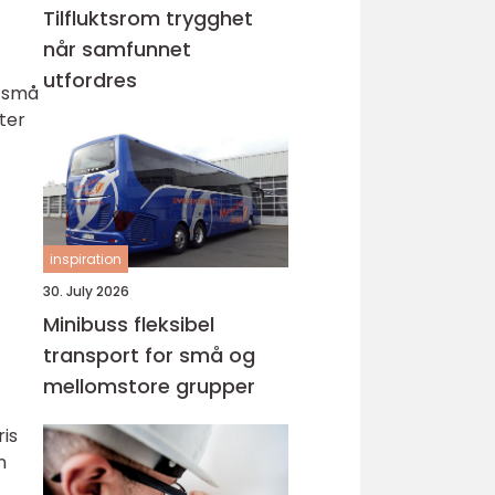
Tilfluktsrom trygghet
når samfunnet
utfordres
a små
ter
inspiration
30. July 2026
Minibuss fleksibel
transport for små og
mellomstore grupper
ris
n