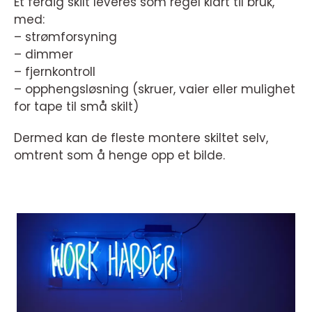
Et ferdig skilt leveres som regel klart til bruk,
med:
– strømforsyning
– dimmer
– fjernkontroll
– opphengsløsning (skruer, vaier eller mulighet
for tape til små skilt)
Dermed kan de fleste montere skiltet selv,
omtrent som å henge opp et bilde.