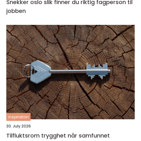
Snekker oslo slik finner du riktig fagperson til
jobben
inspiration
30. July 2026
Tilfluktsrom trygghet når samfunnet