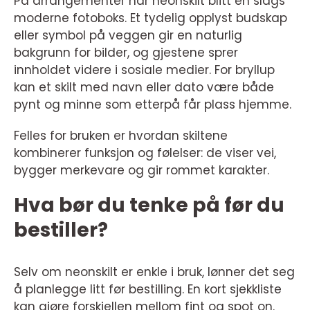
På arrangementer har neonskilt blitt en slags
moderne fotoboks. Et tydelig opplyst budskap
eller symbol på veggen gir en naturlig
bakgrunn for bilder, og gjestene sprer
innholdet videre i sosiale medier. For bryllup
kan et skilt med navn eller dato være både
pynt og minne som etterpå får plass hjemme.
Felles for bruken er hvordan skiltene
kombinerer funksjon og følelser: de viser vei,
bygger merkevare og gir rommet karakter.
Hva bør du tenke på før du
bestiller?
Selv om neonskilt er enkle i bruk, lønner det seg
å planlegge litt før bestilling. En kort sjekkliste
kan gjøre forskjellen mellom fint og spot on.