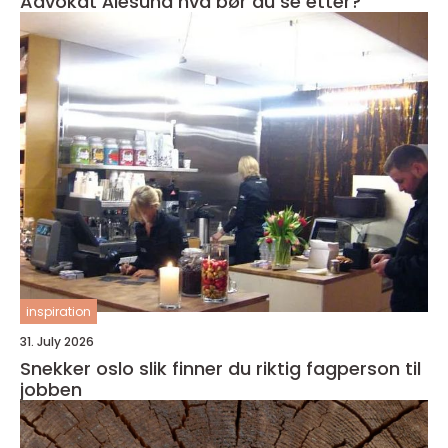
Advokat Ålesund hva bør du se etter?
inspiration
31. July 2026
Snekker oslo slik finner du riktig fagperson til
jobben