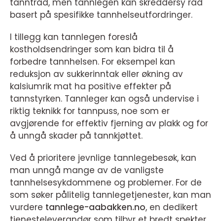
tanntråd, men tannlegen kan skreddersy råd
basert på spesifikke tannhelseutfordringer.
I tillegg kan tannlegen foreslå
kostholdsendringer som kan bidra til å
forbedre tannhelsen. For eksempel kan
reduksjon av sukkerinntak eller økning av
kalsiumrik mat ha positive effekter på
tannstyrken. Tannleger kan også undervise i
riktig teknikk for tannpuss, noe som er
avgjørende for effektiv fjerning av plakk og for
å unngå skader på tannkjøttet.
Ved å prioritere jevnlige tannlegebesøk, kan
man unngå mange av de vanligste
tannhelsesykdommene og problemer. For de
som søker pålitelig tannlegetjenester, kan man
vurdere
tannlege-aabakken.no
, en dedikert
tjenesteleverandør som tilbyr et bredt spekter