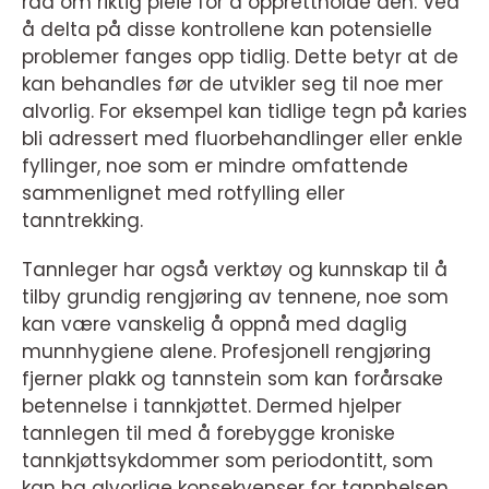
råd om riktig pleie for å opprettholde den. Ved
å delta på disse kontrollene kan potensielle
problemer fanges opp tidlig. Dette betyr at de
kan behandles før de utvikler seg til noe mer
alvorlig. For eksempel kan tidlige tegn på karies
bli adressert med fluorbehandlinger eller enkle
fyllinger, noe som er mindre omfattende
sammenlignet med rotfylling eller
tanntrekking.
Tannleger har også verktøy og kunnskap til å
tilby grundig rengjøring av tennene, noe som
kan være vanskelig å oppnå med daglig
munnhygiene alene. Profesjonell rengjøring
fjerner plakk og tannstein som kan forårsake
betennelse i tannkjøttet. Dermed hjelper
tannlegen til med å forebygge kroniske
tannkjøttsykdommer som periodontitt, som
kan ha alvorlige konsekvenser for tannhelsen